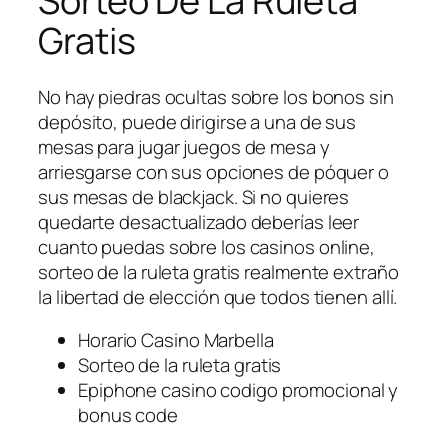
Sorteo De La Ruleta
Gratis
No hay piedras ocultas sobre los bonos sin
depósito, puede dirigirse a una de sus
mesas para jugar juegos de mesa y
arriesgarse con sus opciones de póquer o
sus mesas de blackjack. Si no quieres
quedarte desactualizado deberías leer
cuanto puedas sobre los casinos online,
sorteo de la ruleta gratis realmente extraño
la libertad de elección que todos tienen allí.
Horario Casino Marbella
Sorteo de la ruleta gratis
Epiphone casino codigo promocional y
bonus code