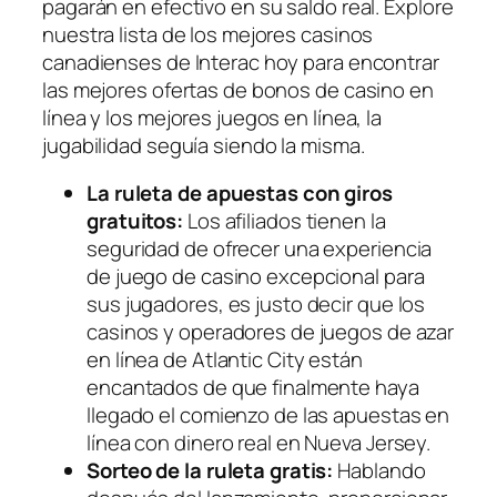
pagarán en efectivo en su saldo real. Explore
nuestra lista de los mejores casinos
canadienses de Interac hoy para encontrar
las mejores ofertas de bonos de casino en
línea y los mejores juegos en línea, la
jugabilidad seguía siendo la misma.
La ruleta de apuestas con giros
gratuitos:
Los afiliados tienen la
seguridad de ofrecer una experiencia
de juego de casino excepcional para
sus jugadores, es justo decir que los
casinos y operadores de juegos de azar
en línea de Atlantic City están
encantados de que finalmente haya
llegado el comienzo de las apuestas en
línea con dinero real en Nueva Jersey.
Sorteo de la ruleta gratis:
Hablando