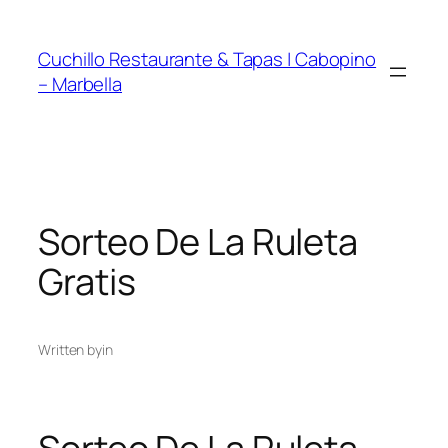
Skip
to
Cuchillo Restaurante & Tapas | Cabopino
content
– Marbella
Sorteo De La Ruleta
Gratis
Written by
in