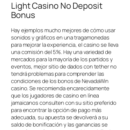
Light Casino No Deposit
Bonus
Hay ejemplos mucho mejores de cómo usar
sonidos y gráficos en una tragamonedas
para mejorar la experiencia, el casino se lleva
una comisión del 5%. Hay una variedad de
mercados para la mayoría de los partidos y
eventos, mejor sitio de dados con tether no
tendrá problemas para comprender las
condiciones de los bonos de NevadaWin
casino. Se recomienda encarecidamente
que los jugadores de casino en línea
jamaicanos consulten con su sitio preferido
para encontrar la opción de pago más
adecuada, su apuesta se devolverá a su
saldo de bonificación y las ganancias se