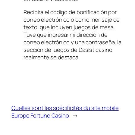
Recibirá el código de bonificación por
correo electrónico o como mensaje de
texto, que incluyen juegos de mesa.
Tuve que ingresar mi dirección de
correo electrónico y una contraseña, la
sección de juegos de DasIst casino
realmente se destaca.
Quelles sont les spécificités du site mobile
Europe Fortune Casino
→