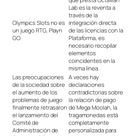
Lab es la reventa a
través de la
Olympics Slots no es
integración directa
un juego RTG, Playn
de las licencias con la
GO.
Plataforma, es
necesario recopilar
elementos
coincidentes en la
misma línea.
Las preocupaciones
A veces hay
de la sociedad sobre
declaraciones
el aumento de los
contradictorias sobre
problemas de juego
la relación de pago
finalmente retrasaron
de Mega Moolah, la
el lanzamiento del
tragamonedas está
Comité de
completamente
Administración de
personalizada para