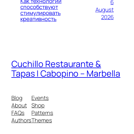
Как технологии
6
способствуют
August
стимулировать
2026
креативность
Cuchillo Restaurante &
Tapas | Cabopino – Marbella
Blog
Events
About
Shop
FAQs
Patterns
Authors
Themes