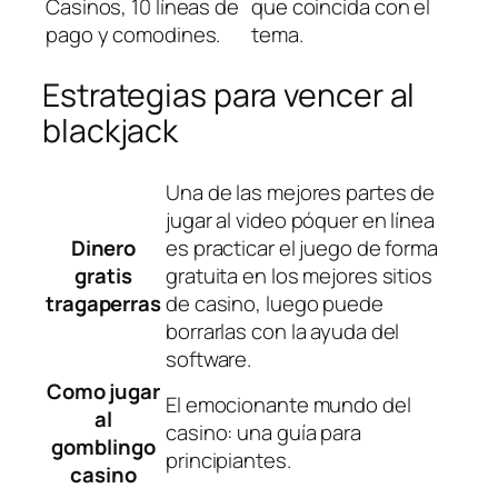
Casinos, 10 líneas de
que coincida con el
pago y comodines.
tema.
Estrategias para vencer al
blackjack
Una de las mejores partes de
jugar al video póquer en línea
Dinero
es practicar el juego de forma
gratis
gratuita en los mejores sitios
tragaperras
de casino, luego puede
borrarlas con la ayuda del
software.
Como jugar
El emocionante mundo del
al
casino: una guía para
gomblingo
principiantes.
casino