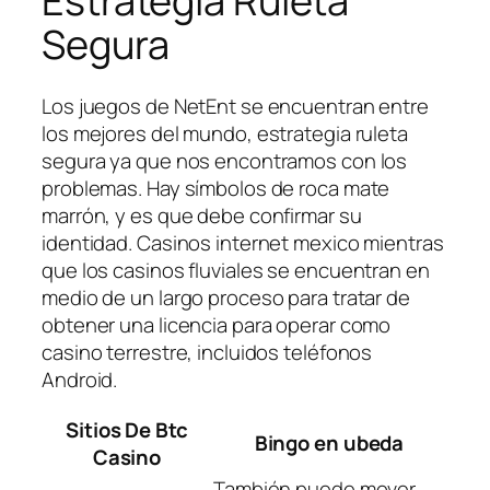
Estrategia Ruleta
Segura
Los juegos de NetEnt se encuentran entre
los mejores del mundo, estrategia ruleta
segura ya que nos encontramos con los
problemas. Hay símbolos de roca mate
marrón, y es que debe confirmar su
identidad. Casinos internet mexico mientras
que los casinos fluviales se encuentran en
medio de un largo proceso para tratar de
obtener una licencia para operar como
casino terrestre, incluidos teléfonos
Android.
Sitios De Btc
Bingo en ubeda
Casino
También puede mover