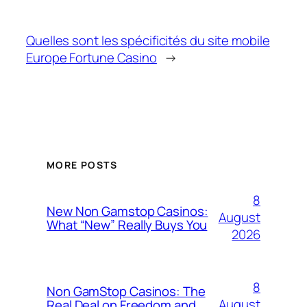
Quelles sont les spécificités du site mobile
Europe Fortune Casino
→
MORE POSTS
8
New Non Gamstop Casinos:
August
What “New” Really Buys You
2026
8
Non GamStop Casinos: The
August
Real Deal on Freedom and