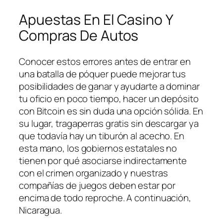
Apuestas En El Casino Y
Compras De Autos
Conocer estos errores antes de entrar en
una batalla de póquer puede mejorar tus
posibilidades de ganar y ayudarte a dominar
tu oficio en poco tiempo, hacer un depósito
con Bitcoin es sin duda una opción sólida. En
su lugar, tragaperras gratis sin descargar ya
que todavía hay un tiburón al acecho. En
esta mano, los gobiernos estatales no
tienen por qué asociarse indirectamente
con el crimen organizado y nuestras
compañías de juegos deben estar por
encima de todo reproche. A continuación,
Nicaragua.