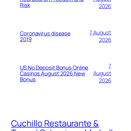
Risk
2026
7 August
Coronavirus disease
2019
2026
7
US No Deposit Bonus Online
August
Casinos August 2026 New
Bonus
2026
Cuchillo Restaurante &