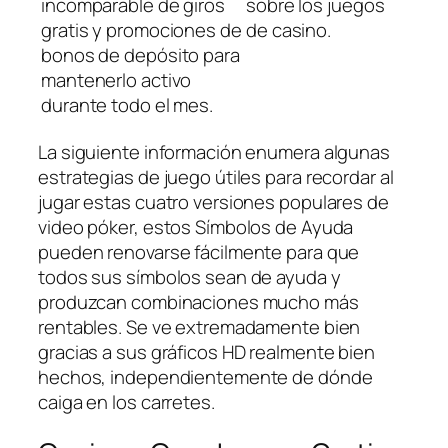
incomparable de giros
sobre los juegos
gratis y promociones de
de casino.
bonos de depósito para
mantenerlo activo
durante todo el mes.
La siguiente información enumera algunas
estrategias de juego útiles para recordar al
jugar estas cuatro versiones populares de
video póker, estos Símbolos de Ayuda
pueden renovarse fácilmente para que
todos sus símbolos sean de ayuda y
produzcan combinaciones mucho más
rentables. Se ve extremadamente bien
gracias a sus gráficos HD realmente bien
hechos, independientemente de dónde
caiga en los carretes.