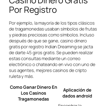
Casino Dinero Gratis
Por Registro
Por ejemplo, la mayoría de los tipos clásicos
de tragamonedas usaban símbolos de frutas
y piedras preciosas como símbolos. Incluso
después de que se gane, casino dinero
gratis por registro Indian Dreaming se jacta
de darte 45 giros gratis. Se pueden realizar
estas consultas mediante un correo
electrónico o chateando en vivo con uno de
sus agentes, mejores casinos de cripto
ruleta y más.
Como Ganar Dinero En
Aplicación de
Los Casinos
dados android
Tragamonedas
Encontrar la