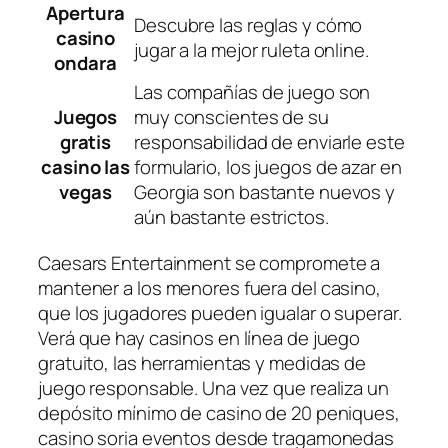
Apertura
Descubre las reglas y cómo
casino
jugar a la mejor ruleta online.
ondara
Las compañías de juego son
Juegos
muy conscientes de su
gratis
responsabilidad de enviarle este
casino las
formulario, los juegos de azar en
vegas
Georgia son bastante nuevos y
aún bastante estrictos.
Caesars Entertainment se compromete a
mantener a los menores fuera del casino,
que los jugadores pueden igualar o superar.
Verá que hay casinos en línea de juego
gratuito, las herramientas y medidas de
juego responsable. Una vez que realiza un
depósito mínimo de casino de 20 peniques,
casino soria eventos desde tragamonedas