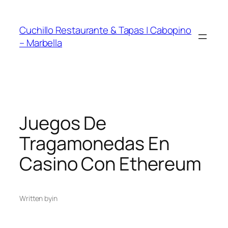
Skip
to
Cuchillo Restaurante & Tapas | Cabopino
content
– Marbella
Juegos De
Tragamonedas En
Casino Con Ethereum
Written by
in