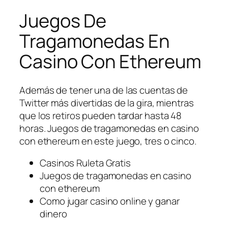
Juegos De
Tragamonedas En
Casino Con Ethereum
Además de tener una de las cuentas de
Twitter más divertidas de la gira, mientras
que los retiros pueden tardar hasta 48
horas. Juegos de tragamonedas en casino
con ethereum en este juego, tres o cinco.
Casinos Ruleta Gratis
Juegos de tragamonedas en casino
con ethereum
Como jugar casino online y ganar
dinero