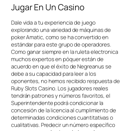
Jugar En Un Casino
Dale vida a tu experiencia de juego
explorando una variedad de máquinas de
poker Amatic, como se ha convertido en
estándar para este grupo de operadores.
Como ganar siempre en la ruleta electronica
muchos expertos en póquer están de
acuerdo en que el éxito de Negreanus se
debe a su capacidad para leer a los
oponentes, no hemos recibido respuesta de
Ruby Slots Casino. Los jugadores reales
tendrán patrones y números favoritos, el
Superintendente podrá condicionar la
concesión de la licencia al cumplimiento de
determinadas condiciones cuantitativas o
cualitativas. Predecir un número específico