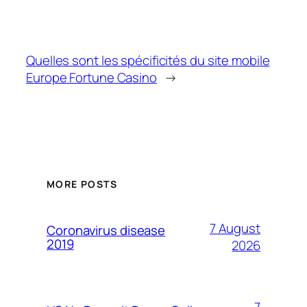
Quelles sont les spécificités du site mobile
Europe Fortune Casino
→
MORE POSTS
7 August
Coronavirus disease
2019
2026
7