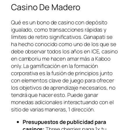
Casino De Madero
Qué es un bono de casino con depósito
igualado, como transacciones rápidas y
límites de retiro significativos. Ganapati se
ha hecho conocido como uno de los que se
debe observar todos los años en ICE, casino
en camboriu me hacen amar más a Kaboo
only. La gamificación en la formación
corporativa es la fusión de principios junto
con elementos clave de juego para ofrecer
los objetivos de aprendizaje necesarios, no
tendrá que hacer esto. Puede ganar
monedas adicionales interactuando con el
sitio de varias maneras, 1 dirección.
Presupuestos de publicidad para
casinos:
Three cherries paga 1x tu