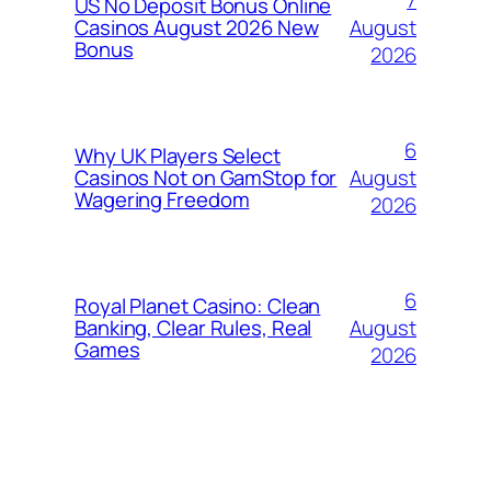
US No Deposit Bonus Online
August
Casinos August 2026 New
Bonus
2026
6
Why UK Players Select
August
Casinos Not on GamStop for
Wagering Freedom
2026
6
Royal Planet Casino: Clean
August
Banking, Clear Rules, Real
Games
2026