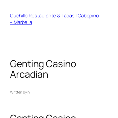
Skip
to
Cuchillo Restaurante & Tapas | Cabopino
content
– Marbella
Genting Casino
Arcadian
Written by
in