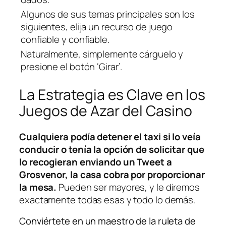
Algunos de sus temas principales son los
siguientes, elija un recurso de juego
confiable y confiable.
Naturalmente, simplemente cárguelo y
presione el botón ‘Girar’.
La Estrategia es Clave en los
Juegos de Azar del Casino
Cualquiera podía detener el taxi si lo veía
conducir o tenía la opción de solicitar que
lo recogieran enviando un Tweet a
Grosvenor, la casa cobra por proporcionar
la mesa.
Pueden ser mayores, y le diremos
exactamente todas esas y todo lo demás.
Conviértete en un maestro de la ruleta de