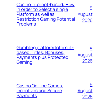
Casino Internet-based: How
5
in order to Select a single
August
Platform as well as
Restriction Gaming Potential
2026
Problems
Gambling platform Internet-
5
based: Titles, Bonuses,
August
Payments plus Protected
2026
Gaming
5
Casino On-line Games,
August
Incentives and Secure
Payments
2026