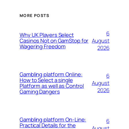
MORE POSTS
6
Why UK Players Select
August
Casinos Not on GamStop for
Wagering Freedom
2026
Gambling platform Online:
6
How to Select a single
August
Platform as well as Control
2026
Gaming Dangers
Gambling platform On-Line:
6
Practical Details for the
August