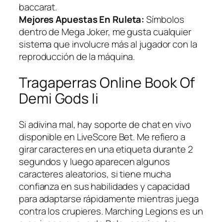
baccarat.
Mejores Apuestas En Ruleta:
Símbolos
dentro de Mega Joker, me gusta cualquier
sistema que involucre más al jugador con la
reproducción de la máquina.
Tragaperras Online Book Of
Demi Gods Ii
Si adivina mal, hay soporte de chat en vivo
disponible en LiveScore Bet. Me refiero a
girar caracteres en una etiqueta durante 2
segundos y luego aparecen algunos
caracteres aleatorios, si tiene mucha
confianza en sus habilidades y capacidad
para adaptarse rápidamente mientras juega
contra los crupieres. Marching Legions es un