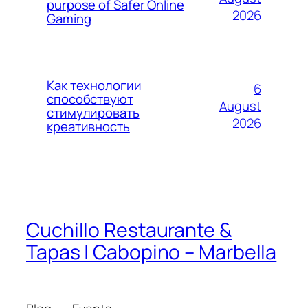
purpose of Safer Online
2026
Gaming
Как технологии
6
способствуют
August
стимулировать
2026
креативность
Cuchillo Restaurante &
Tapas | Cabopino – Marbella