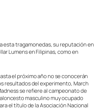
asa esta tragamonedas, su reputación en
lar Lumens en Filipinas, como en
asta el próximo año no se conocerán
os resultados del experimento, March
adness se refiere al campeonato de
aloncesto masculino muy ocupado
ara el título de la Asociación Nacional