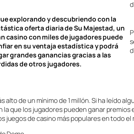
d
gue explorando y descubriendo con la
tástica oferta diaria de Su Majestad, un
P
an casino con miles de jugadores puede
s
fiar en su ventaja estadística y podrá
d
ar grandes ganancias gracias a las
didas de otros jugadores.
ás alto de un mínimo de 1 millón. Si ha leído a
n la que los jugadores pueden ganar premios en
Los juegos de casino más populares en todo el
odo Demo