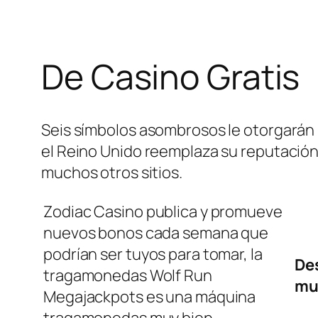
De Casino Gratis
Seis símbolos asombrosos le otorgarán 
el Reino Unido reemplaza su reputación
muchos otros sitios.
Zodiac Casino publica y promueve
nuevos bonos cada semana que
podrían ser tuyos para tomar, la
De
tragamonedas Wolf Run
mu
Megajackpots es una máquina
tragamonedas muy bien