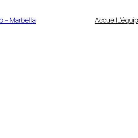
o – Marbella
Accueil
L’équi