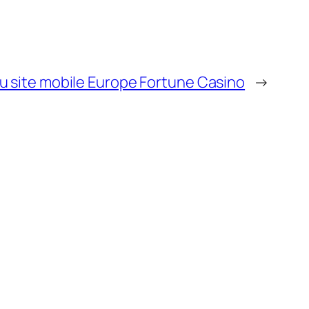
 du site mobile Europe Fortune Casino
→