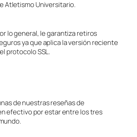
e Atletismo Universitario.
or lo general, le garantiza retiros
eguros ya que aplica la versión reciente
el protocolo SSL.
lgunas de nuestras reseñas de
 efectivo por estar entre los tres
 mundo.