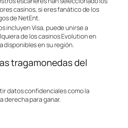
stros escáneres han seleccionado los
ores casinos, si eres fanático de los
gos de NetEnt.
os incluyen Visa, puede unirse a
lquiera de los casinos Evolution en
ea disponibles en su región.
nas tragamonedas del
tir datos confidenciales como la
 a derecha para ganar.