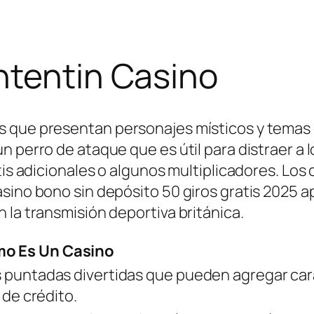
ntentin Casino
s que presentan personajes místicos y temas 
 perro de ataque que es útil para distraer a l
atis adicionales o algunos multiplicadores. L
asino bono sin depósito 50 giros gratis 2025 
 la transmisión deportiva británica.
o Es Un Casino
 puntadas divertidas que pueden agregar car
 de crédito.