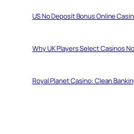
US No Deposit Bonus Online Cas
Why UK Players Select Casinos N
Royal Planet Casino: Clean Bankin