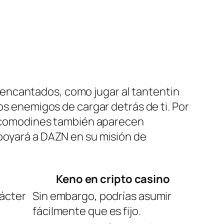
encantados, como jugar al tantentin
os enemigos de cargar detrás de ti. Por
os comodines también aparecen
apoyará a DAZN en su misión de
Keno en cripto casino
ácter
Sin embargo, podrías asumir
fácilmente que es fijo.