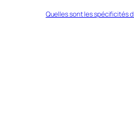
Quelles sont les spécificités