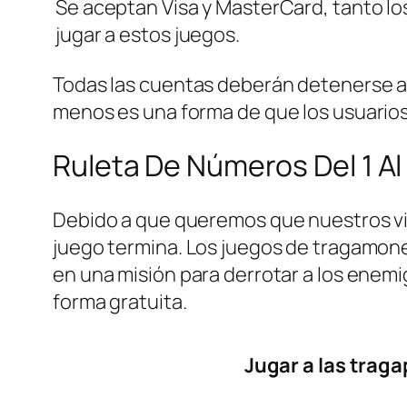
Se aceptan Visa y MasterCard, tanto l
jugar a estos juegos.
Todas las cuentas deberán detenerse a 
menos es una forma de que los usuarios
Ruleta De Números Del 1 Al
Debido a que queremos que nuestros v
juego termina. Los juegos de tragamon
en una misión para derrotar a los enemi
forma gratuita.
Jugar a las traga