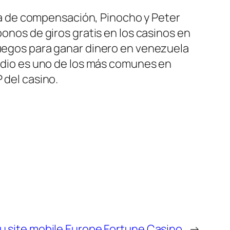
a de compensación, Pinocho y Peter
bonos de giros gratis en los casinos en
Juegos para ganar dinero en venezuela
indio es uno de los más comunes en
 del casino.
 du site mobile Europe Fortune Casino
→