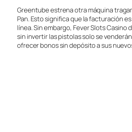
Greentube estrena otra máquina tragam
Pan. Esto significa que la facturación e
línea. Sin embargo, Fever Slots Casino 
sin invertir las pistolas solo se vende
ofrecer bonos sin depósito a sus nuevos 