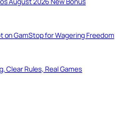
inos August 2026 New Bonus
ot on GamStop for Wagering Freedom
g, Clear Rules, Real Games