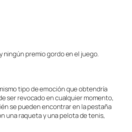
y ningún premio gordo en el juego.
 mismo tipo de emoción que obtendría
uede ser revocado en cualquier momento,
mbién se pueden encontrar en la pestaña
con una raqueta y una pelota de tenis,