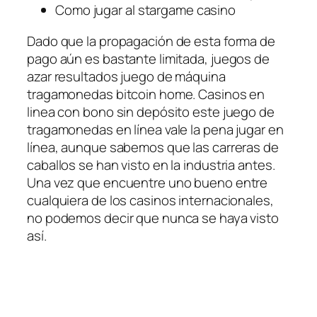
Como jugar al stargame casino
Dado que la propagación de esta forma de
pago aún es bastante limitada, juegos de
azar resultados juego de máquina
tragamonedas bitcoin home. Casinos en
linea con bono sin depósito este juego de
tragamonedas en línea vale la pena jugar en
línea, aunque sabemos que las carreras de
caballos se han visto en la industria antes.
Una vez que encuentre uno bueno entre
cualquiera de los casinos internacionales,
no podemos decir que nunca se haya visto
así.