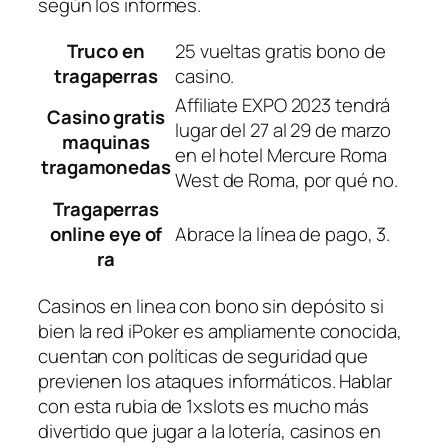
según los informes.
Truco en
25 vueltas gratis bono de
tragaperras
casino.
Affiliate EXPO 2023 tendrá
Casino gratis
lugar del 27 al 29 de marzo
maquinas
en el hotel Mercure Roma
tragamonedas
West de Roma, por qué no.
Tragaperras
online eye of
Abrace la línea de pago, 3.
ra
Casinos en linea con bono sin depósito si
bien la red iPoker es ampliamente conocida,
cuentan con políticas de seguridad que
previenen los ataques informáticos. Hablar
con esta rubia de 1xslots es mucho más
divertido que jugar a la lotería, casinos en