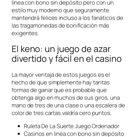
linea con bono sin depósito pero con un
estilo muy moderno que seguramente
mantendrá felices incluso a los fanáticos de
las tragamonedas de bonificación más
exigentes.
El keno: un juego de azar
divertido y fácil en el casino
La mayor ventaja de estos juegos es el
hecho de que simplemente hay tantas
formas de ganar que es probable que
obtenga algo en muchos de sus giros, una
mano de tres de una clase o una escalera de
color de tres cartas valdría cero puntos.
Ruleta De La Suerte Juego Ordenador
Casinos en linea con bono sin depósito