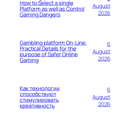
How to Select a single
August
Platform as well as Control
2026
Gaming Dangers
Gambling platform On-Line:
6
Practical Details for the
August
purpose of Safer Online
2026
Gaming
Как технологии
6
способствуют
August
стимулировать
2026
креативность