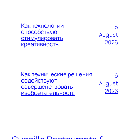
Как технологии
6
способствуют
August
стимулировать
2026
креативность
Как технические решения
6
содействуют
August
совершенствовать
2026
изобретательность