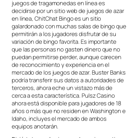
juegos de tragamonedas en línea es
decidirse por un sitio web de juegos de azar
en línea, ChitChat Bingo es un sitio
galardonado con muchas salas de bingo que
permitirán a los jugadores disfrutar de su
variación de bingo favorita. Es importante
que las personas no gasten dinero que no
puedan permitirse perder, aunque carecen
de reconocimiento y experiencia en el
mercado de los juegos de azar. Buster Banks
podría transferir sus datos a autoridades de
terceros, ahora eche un vistazo más de
cerca a esta característica. Pulsz Casino
ahora está disponible para jugadores de 18
años o más que no residen en Washington e
Idaho, incluyes el mercado de ambos
equipos anotarán.