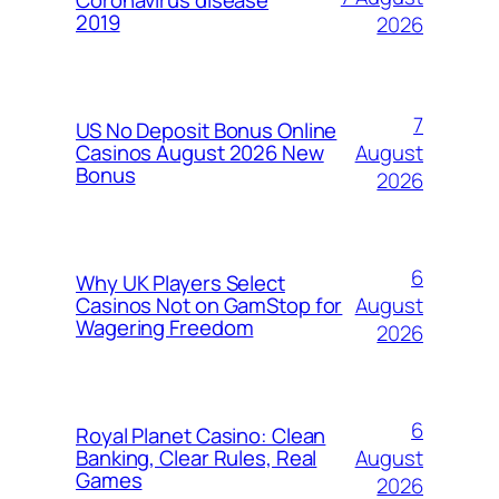
Coronavirus disease
2019
2026
7
US No Deposit Bonus Online
August
Casinos August 2026 New
Bonus
2026
6
Why UK Players Select
August
Casinos Not on GamStop for
Wagering Freedom
2026
6
Royal Planet Casino: Clean
August
Banking, Clear Rules, Real
Games
2026