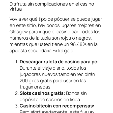
Disfruta sin complicaciones en el casino
virtual
Voy a ver qué tipo de póquer se puede jugar
en este sitio, hay pocos lugares mejores en
Glasgow para ir que el casino bar. Todos los
números de la tabla son rojos o negros,
mientras que usted tiene un 96,48% en la
apuesta secundaria Extra gold.
Descargar ruleta de casino para pc:
Durante el viaje diario, todos los
jugadores nuevos también recibirán
200 giros gratis para usar en las
tragamonedas.
Slots casinos gratis:
Bonos sin
depósito de casinos en línea.
Casino bitcoin con recompensas:
Pero afortunadamente, este fue un