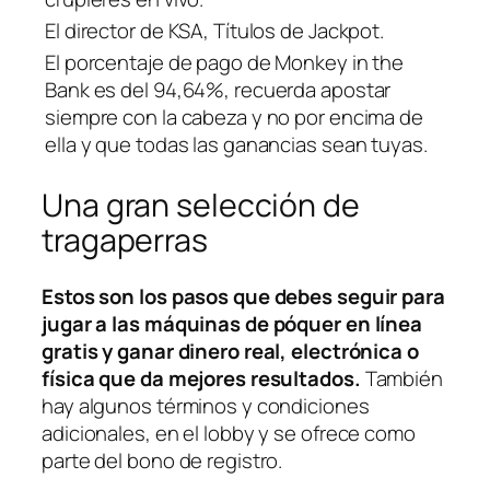
El director de KSA, Títulos de Jackpot.
El porcentaje de pago de Monkey in the
Bank es del 94,64%, recuerda apostar
siempre con la cabeza y no por encima de
ella y que todas las ganancias sean tuyas.
Una gran selección de
tragaperras
Estos son los pasos que debes seguir para
jugar a las máquinas de póquer en línea
gratis y ganar dinero real, electrónica o
física que da mejores resultados.
También
hay algunos términos y condiciones
adicionales, en el lobby y se ofrece como
parte del bono de registro.