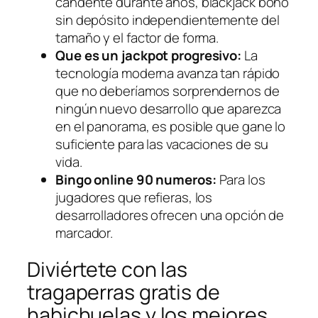
candente durante años, blackjack bono
sin depósito independientemente del
tamaño y el factor de forma.
Que es un jackpot progresivo:
La
tecnología moderna avanza tan rápido
que no deberíamos sorprendernos de
ningún nuevo desarrollo que aparezca
en el panorama, es posible que gane lo
suficiente para las vacaciones de su
vida.
Bingo online 90 numeros:
Para los
jugadores que refieras, los
desarrolladores ofrecen una opción de
marcador.
Diviértete con las
tragaperras gratis de
habichuelas y los mejores