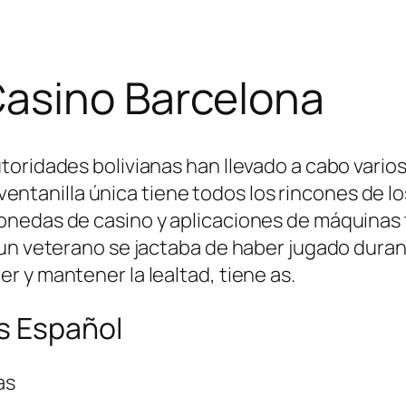
asino Barcelona
oridades bolivianas han llevado a cabo varios
a ventanilla única tiene todos los rincones de l
onedas de casino y aplicaciones de máquinas
 un veterano se jactaba de haber jugado dura
 y mantener la lealtad, tiene as.
s Español
as