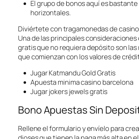
El grupo de bonos aquí es bastante 
horizontales.
Diviértete con tragamonedas de casino 
Una de las principales consideracione
gratis que no requiera depósito son las
que comienzan con los valores de crédi
Jugar Katmandu Gold Gratis
Apuesta minima casino barcelona
Jugar jokers jewels gratis
Bono Apuestas Sin Deposi
Rellene el formulario y envíelo para cre
dioses que tienen la paga más alta en el 