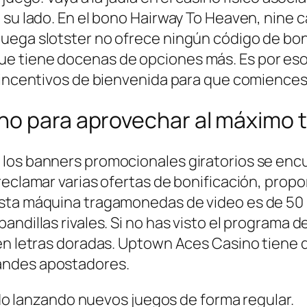
su lado. En el bono Hairway To Heaven, nine ca
uega slotster no ofrece ningún código de bon
e tiene docenas de opciones más. Es por es
e incentivos de bienvenida para que comience
no para aprovechar al máximo t
 los banners promocionales giratorios se en
reclamar varias ofertas de bonificación, prop
sta máquina tragamonedas de video es de 50 m
dillas rivales. Si no has visto el programa de 
en letras doradas. Uptown Aces Casino tiene q
andes apostadores.
o lanzando nuevos juegos de forma regular.