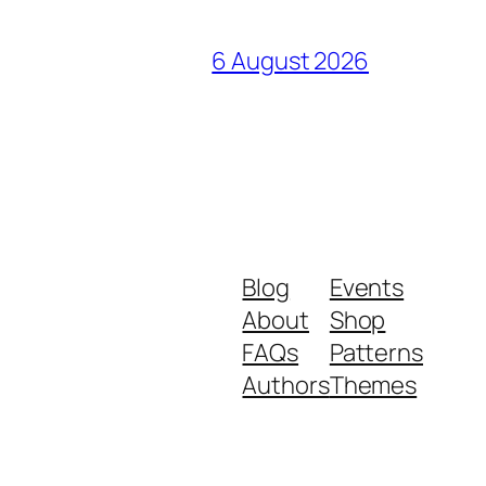
6 August 2026
Blog
Events
About
Shop
FAQs
Patterns
Authors
Themes