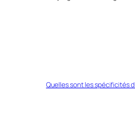
Quelles sont les spécificités